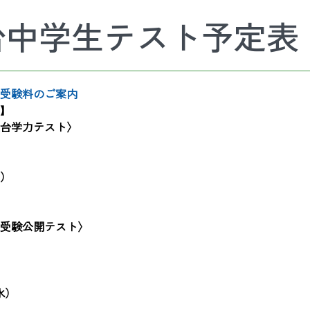
駿台中学生テスト予定表
・受験料のご案内
程】
台学力テスト〉
）
）
月）
）
受験公開テスト〉
）
）
）
水）
）